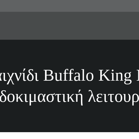
ν παιχνίδι Buffal
 σε δοκιμαστική λ