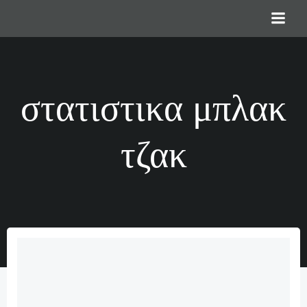
Saltar
al
contenido
στατιστικα μπλακ
τζακ