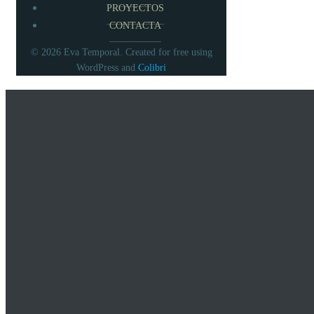
PROYECTOS
CONTACTA
© 2026 Eva Temporal. Created for free using
Colibri
WordPress and